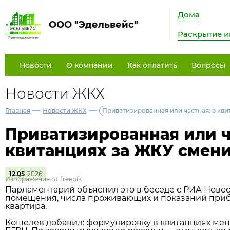
Дома
ООО "Эдельвейс"
Раскрытие 
Новости
О компании
Как оплатить
Вопросы
Новости ЖКХ
—
—
Главная
Новости ЖКХ
Приватизированная или частная: в кв
Приватизированная или ч
квитанциях за ЖКУ смен
12.05
2026
Изображение от freepik
Парламентарий объяснил это в беседе с РИА Новос
помещения, числа проживающих и показаний прибор
квартира.
Кошелев добавил: формулировку в квитанциях меня