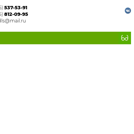
6)
537-53-91
6)
812-09-95
dls@mail.ru