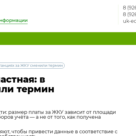
8 (92
8 (92
информации
uk-e
итанциях за ЖКУ сменили термин
астная: в
или термин
ти: размер платы за ЖКУ зависит от площади
ов учёта — а не от того, как получена
ют, чтобы привести данные в соответствие с